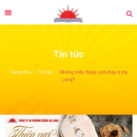
Tin tức
Trang chủ
/
Tin tức
/
Những mẫu thiệp cưới đẹp ở Hạ
Long?