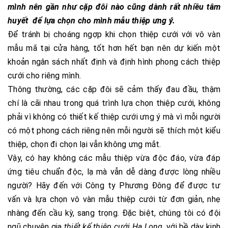
mình nên gần như cặp đôi nào cũng dành rất nhiều tâm
huyết để lựa chọn cho mình mẫu thiệp ưng ý.
Để tránh bị choáng ngợp khi chọn thiệp cưới với vô vàn
mẫu mã tại cửa hàng, tốt hơn hết bạn nên dự kiến một
khoản ngân sách nhất định và định hình phong cách thiệp
cưới cho riêng mình.
Thông thường, các cặp đôi sẽ cảm thấy đau đầu, thậm
chí là cãi nhau trong quá trình lựa chọn thiệp cưới, không
phải vì không có thiết kế thiệp cưới ưng ý mà vì mỗi người
có một phong cách riêng nên mỗi người sẽ thích một kiểu
thiệp, chọn đi chọn lại vẫn không ưng mắt.
Vậy, có hay không các mẫu thiệp vừa độc đáo, vừa đáp
ứng tiêu chuẩn độc, lạ mà vẫn dễ dàng được lòng nhiều
người? Hãy đến với Công ty Phương Đông để được tư
vấn và lựa chọn vô vàn mẫu thiệp cưới từ đơn giản, nhẹ
nhàng đến cầu kỳ, sang trọng. Đặc biệt, chúng tôi có đội
ngũ chuyên gia
thiết kế thiệp cưới Hạ Long
, với bề dày kinh