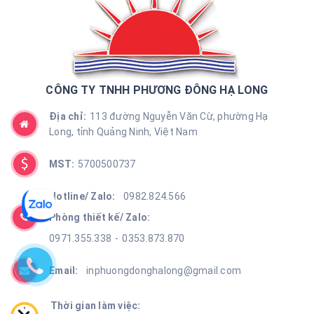
CÔNG TY TNHH PHƯƠNG ĐÔNG HẠ LONG
Địa chỉ:
113 đường Nguyễn Văn Cừ, phường Hạ
Long, tỉnh Quảng Ninh, Việt Nam
MST:
5700500737
Hotline/ Zalo:
0982.824.566
Phòng thiết kế/ Zalo:
0971.355.338
-
0353.873.870
Email:
inphuongdonghalong@gmail.com
Thời gian làm việc: