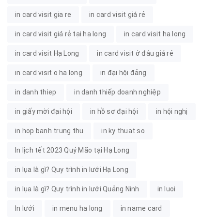
in card visit gia re
in card visit giá rẻ
in card visit giá rẻ tại hạ long
in card visit ha long
in card visit Hạ Long
in card visit ở đâu giá rẻ
in card visit o ha long
in đại hội đảng
in danh thiep
in danh thiếp doanh nghiệp
in giấy mời đại hội
in hồ sơ đại hội
in hội nghị
in hop banh trung thu
in ky thuat so
In lịch tết 2023 Quý Mão tại Hạ Long
in lụa là gì? Quy trình in lưới Hạ Long
in lụa là gì? Quy trình in lưới Quảng Ninh
in luoi
In lưới
in menu ha long
in name card