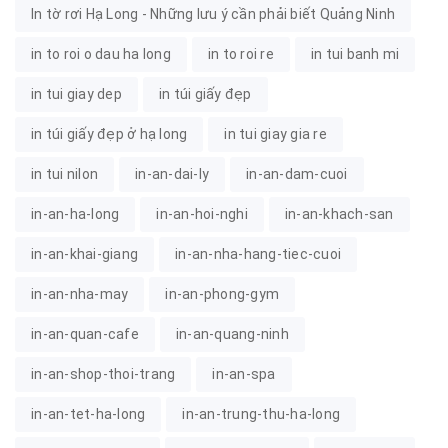
In tờ rơi Hạ Long - Những lưu ý cần phải biết Quảng Ninh
in to roi o dau ha long
in to roi re
in tui banh mi
in tui giay dep
in túi giấy đẹp
in túi giấy đẹp ở hạ long
in tui giay gia re
in tui nilon
in-an-dai-ly
in-an-dam-cuoi
in-an-ha-long
in-an-hoi-nghi
in-an-khach-san
in-an-khai-giang
in-an-nha-hang-tiec-cuoi
in-an-nha-may
in-an-phong-gym
in-an-quan-cafe
in-an-quang-ninh
in-an-shop-thoi-trang
in-an-spa
in-an-tet-ha-long
in-an-trung-thu-ha-long