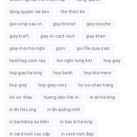
dong-quyen-tai-lieu
file-thiet-ke
gia-cong-sau-in
giay bristol
giay couche
giay kraft
giay-in-card-visit
giay-khen
giay-moi-hoi-nghi
gsm
gui-file-qua-zalo
hashtag-cam-tay
hoi-nghi-tong-ket
hop giay
hop giay ha long
hop-banh
hop-bia-mem
hop-giay
hop-giay-ivory
ho-so-chao-hang
ho-so-thau
huong-dan-file-in
in an ha long
in ấn Hạ Long
in ấn quảng ninh
in backdrop sự kiện
in bao bi ha long
in card visit cao cấp
in card visit đẹp