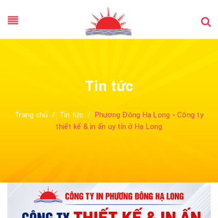
Tin tức
Trang chủ
/
Tin tức
/
Phương Đông Hạ Long - Công ty
thiết kế & in ấn uy tín ở Hạ Long