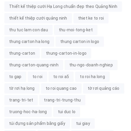
Thiết kế thiệp cưới Hạ Long chuẩn đẹp theo Quảng Ninh
thiết kế thiệp cưới quảng ninh
thiet ke to roi
thu tuc lam con dau
thu-moi-tong-ket
thung carton ha long
thung carton in logo
thung-carton
thung-carton-in-logo
thung-carton-quang-ninh
thu-ngo-doanh-nghiep
to gap
to roi
to roi a5
to roi ha long
tờ rơi hạ long
to roi quang cao
tờ rơi quảng cáo
trang-tri-tet
trang-tri-trung-thu
truong-hoc-ha-long
tui duc lo
túi đựng sản phẩm bằng giấy
tui giay