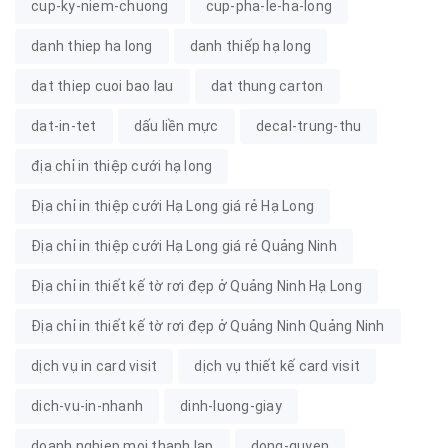
cup-ky-niem-chuong
cup-pha-le-ha-long
danh thiep ha long
danh thiếp hạ long
dat thiep cuoi bao lau
dat thung carton
dat-in-tet
dấu liền mực
decal-trung-thu
địa chỉ in thiệp cưới hạ long
Địa chỉ in thiệp cưới Hạ Long giá rẻ Hạ Long
Địa chỉ in thiệp cưới Hạ Long giá rẻ Quảng Ninh
Địa chỉ in thiết kế tờ rơi đẹp ở Quảng Ninh Hạ Long
Địa chỉ in thiết kế tờ rơi đẹp ở Quảng Ninh Quảng Ninh
dịch vụ in card visit
dịch vụ thiết kế card visit
dich-vu-in-nhanh
dinh-luong-giay
doanh nghiep moi thanh lap
dong-quyen