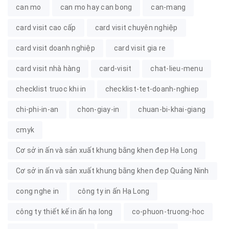
can mo
can mo hay can bong
can-mang
card visit cao cấp
card visit chuyên nghiệp
card visit doanh nghiệp
card visit gia re
card visit nhà hàng
card-visit
chat-lieu-menu
checklist truoc khi in
checklist-tet-doanh-nghiep
chi-phi-in-an
chon-giay-in
chuan-bi-khai-giang
cmyk
Cơ sở in ấn và sản xuất khung bằng khen đẹp Hạ Long
Cơ sở in ấn và sản xuất khung bằng khen đẹp Quảng Ninh
cong nghe in
công ty in ấn Hạ Long
công ty thiết kế in ấn hạ long
co-phuon-truong-hoc