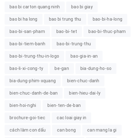
bao bi carton quang ninh
bao bi giay
bao bi ha long
bao bi trung thu
bao-bi-ha-long
bao-bi-san-pham
bao-bi-tet
bao-bi-thuc-pham
bao-bi-tiem-banh
bao-bi-trung-thu
bao-bi-trung-thu-in-logo
bao-gia-in-an
bao-li-xi-cong-ty
be-gan
bia-dung-ho-so
bia-dung-phim-xquang
bien-chuc-danh
bien-chuc-danh-de-ban
bien-hieu-dai-ly
bien-hoi-nghi
bien-ten-de-ban
brochure-goi-tiec
cac loai giay in
cách làm con dấu
can bong
can mang la gi