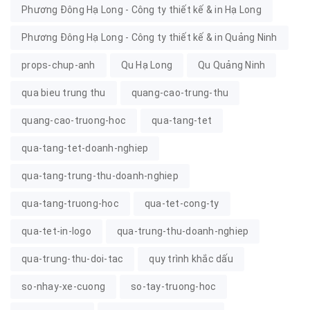
Phương Đông Hạ Long - Công ty thiết kế & in Hạ Long
Phương Đông Hạ Long - Công ty thiết kế & in Quảng Ninh
props-chup-anh
Qu Hạ Long
Qu Quảng Ninh
qua bieu trung thu
quang-cao-trung-thu
quang-cao-truong-hoc
qua-tang-tet
qua-tang-tet-doanh-nghiep
qua-tang-trung-thu-doanh-nghiep
qua-tang-truong-hoc
qua-tet-cong-ty
qua-tet-in-logo
qua-trung-thu-doanh-nghiep
qua-trung-thu-doi-tac
quy trình khắc dấu
so-nhay-xe-cuong
so-tay-truong-hoc