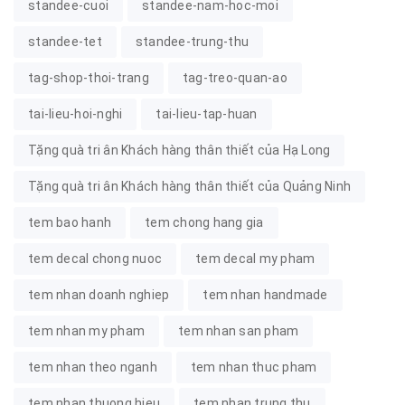
standee-cuoi
standee-nam-hoc-moi
standee-tet
standee-trung-thu
tag-shop-thoi-trang
tag-treo-quan-ao
tai-lieu-hoi-nghi
tai-lieu-tap-huan
Tặng quà tri ân Khách hàng thân thiết của Hạ Long
Tặng quà tri ân Khách hàng thân thiết của Quảng Ninh
tem bao hanh
tem chong hang gia
tem decal chong nuoc
tem decal my pham
tem nhan doanh nghiep
tem nhan handmade
tem nhan my pham
tem nhan san pham
tem nhan theo nganh
tem nhan thuc pham
tem nhan thuong hieu
tem nhan trung thu