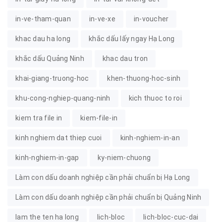
in-ve-tham-quan
in-ve-xe
in-voucher
khac dau ha long
khắc dấu lấy ngay Hạ Long
khắc dấu Quảng Ninh
khac dau tron
khai-giang-truong-hoc
khen-thuong-hoc-sinh
khu-cong-nghiep-quang-ninh
kich thuoc to roi
kiem tra file in
kiem-file-in
kinh nghiem dat thiep cuoi
kinh-nghiem-in-an
kinh-nghiem-in-gap
ky-niem-chuong
Làm con dấu doanh nghiệp cần phải chuẩn bị Hạ Long
Làm con dấu doanh nghiệp cần phải chuẩn bị Quảng Ninh
lam the ten ha long
lich-bloc
lich-bloc-cuc-dai