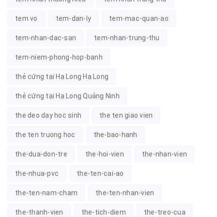
tem vo
tem-dan-ly
tem-mac-quan-ao
tem-nhan-dac-san
tem-nhan-trung-thu
tem-niem-phong-hop-banh
thẻ cứng tại Hạ Long Hạ Long
thẻ cứng tại Hạ Long Quảng Ninh
the deo day hoc sinh
the ten giao vien
the ten truong hoc
the-bao-hanh
the-dua-don-tre
the-hoi-vien
the-nhan-vien
the-nhua-pvc
the-ten-cai-ao
the-ten-nam-cham
the-ten-nhan-vien
the-thanh-vien
the-tich-diem
the-treo-cua