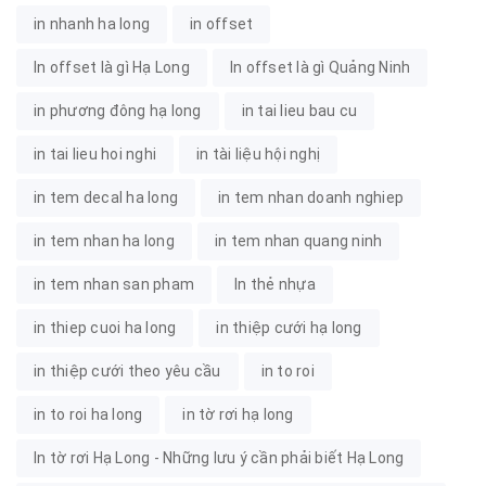
in nhanh ha long
in offset
In offset là gì Hạ Long
In offset là gì Quảng Ninh
in phương đông hạ long
in tai lieu bau cu
in tai lieu hoi nghi
in tài liệu hội nghị
in tem decal ha long
in tem nhan doanh nghiep
in tem nhan ha long
in tem nhan quang ninh
in tem nhan san pham
In thẻ nhựa
in thiep cuoi ha long
in thiệp cưới hạ long
in thiệp cưới theo yêu cầu
in to roi
in to roi ha long
in tờ rơi hạ long
In tờ rơi Hạ Long - Những lưu ý cần phải biết Hạ Long