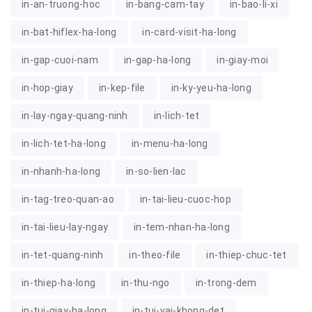
in-an-truong-hoc
in-bang-cam-tay
in-bao-li-xi
in-bat-hiflex-ha-long
in-card-visit-ha-long
in-gap-cuoi-nam
in-gap-ha-long
in-giay-moi
in-hop-giay
in-kep-file
in-ky-yeu-ha-long
in-lay-ngay-quang-ninh
in-lich-tet
in-lich-tet-ha-long
in-menu-ha-long
in-nhanh-ha-long
in-so-lien-lac
in-tag-treo-quan-ao
in-tai-lieu-cuoc-hop
in-tai-lieu-lay-ngay
in-tem-nhan-ha-long
in-tet-quang-ninh
in-theo-file
in-thiep-chuc-tet
in-thiep-ha-long
in-thu-ngo
in-trong-dem
in-tui-giay-ha-long
in-tui-vai-khong-det