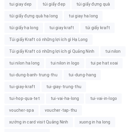
tui giay dep
túi giấy đẹp
túi giấy đựng quà
túi giấy đựng quà hạ long
tui giay ha long
túi giấy hạ long
tui giay kraft
túi giấy kraft
Túi giấy Kraft có những lợi ích gì Hạ Long
Túi giấy Kraft có những lợi ích gì Quảng Ninh
tui nilon
tui nilon ha long
tui nilon in logo
tui pe hat xoai
tui-dung-banh-trung-thu
tui-dung-hang
tui-giay-kraft
tui-giay-trung-thu
tui-hop-qua-tet
tui-vai-ha-long
tui-vai-in-logo
voucher-spa
voucher-tap-thu
xưởng in card visit Quảng Ninh
xuong in ha long