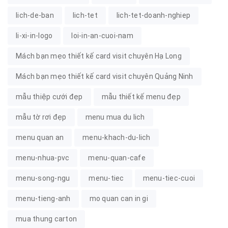
lich-de-ban
lich-tet
lich-tet-doanh-nghiep
li-xi-in-logo
loi-in-an-cuoi-nam
Mách bạn mẹo thiết kế card visit chuyên Hạ Long
Mách bạn mẹo thiết kế card visit chuyên Quảng Ninh
mẫu thiệp cưới đẹp
mẫu thiết kế menu đẹp
mẫu tờ rơi đẹp
menu mua du lich
menu quan an
menu-khach-du-lich
menu-nhua-pvc
menu-quan-cafe
menu-song-ngu
menu-tiec
menu-tiec-cuoi
menu-tieng-anh
mo quan can in gi
mua thung carton