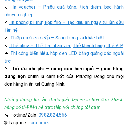
🔹
In voucher – Phiếu quà tặng, tích điểm, bảo hành
chuyên nghiệp
🔹
In phong bì thư, kẹp file – Tạo dấu ấn ngay từ lần đầu
liên hệ
🔹
Thiệp cưới cao cấp – Sang trọng và khác biệt
🔹
Thẻ nhựa – Thẻ tên nhân viên, thẻ khách hàng, thẻ VIP
🔹
Thi công biển hiệu, hộp đèn LED, bảng quảng cáo ngoài
trời
🎯
Tối ưu chi phí – nâng cao hiệu quả – giao hàng
đúng hẹn
chính là cam kết của Phương Đông cho mọi
đơn hàng in ấn tại Quảng Ninh.
Những thông tin cần được giải đáp về in hóa đơn, khách
hàng có thể liên hệ trực tiếp với chúng tôi qua:
📞 Hotline/Zalo:
0982.824.566
🌐 Fanpage:
Facebook