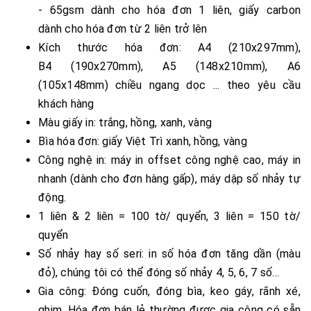
- 65gsm dành cho hóa đơn 1 liên, giấy carbon
dành cho hóa đơn từ 2 liên trở lên
Kích thước hóa đơn: A4 (210x297mm),
B4 (190x270mm), A5 (148x210mm), A6
(105x148mm) chiều ngang dọc ... theo yêu cầu
khách hàng
Màu giấy in: trắng, hồng, xanh, vàng
Bìa hóa đơn: giấy Việt Trì xanh, hồng, vàng
Công nghệ in: máy in offset công nghệ cao, máy in
nhanh (dành cho đơn hàng gấp), máy dập số nhảy tự
động.
1 liên & 2 liên = 100 tờ/ quyển, 3 liên = 150 tờ/
quyển
Số nhảy hay số seri: in số hóa đơn tăng dần (màu
đỏ), chúng tôi có thể đóng số nhảy 4, 5, 6, 7 số…
Gia công: Đóng cuốn, đóng bìa, keo gáy, rãnh xé,
ghim. Hóa đơn bán lẻ thường được gia công có sẵn