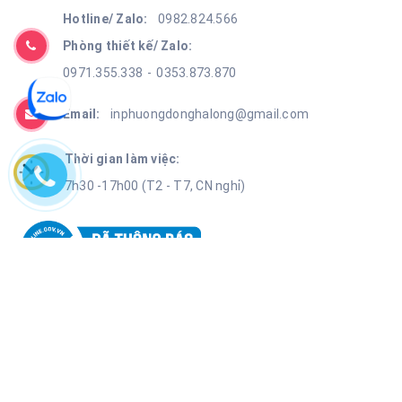
Hotline/ Zalo:
0982.824.566
Phòng thiết kế/ Zalo:
0971.355.338
-
0353.873.870
Email:
inphuongdonghalong@gmail.com
Thời gian làm việc:
7h30 -17h00 (T2 - T7, CN nghỉ)
Thông tin công ty