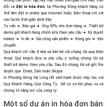
Không cần phức tạp hay mất nhiều thời gian cho việc trao
đổi và
đặt in hóa đơn
, tại Phương Đông khách hàng có
thể làm đặt in online qua Internet hoặc điện thoại chỉ với
các bước đơn giản dưới đây:
Tư vấn ➜ Báo giá ➜ Ứng 50% cho đơn hàng ➜ Thiết kế
demo gửi khách hàng chỉnh sửa theo yêu cầu ➜ Ký duyệt
maket ➜ In ấn ➜ Gia công sản phẩm ➜ Đóng gói ➜ Vận
chuyển.
Quý khách chỉ cần ở nhà và liên hệ với chúng tôi qua Điện
thoại. Quý khách đưa ra yêu cầu, ý tưởng chúng tôi sẽ
thiết kế demo theo yêu cầu. Sau đó chúng tôi sẽ gửi file
duyệt qua Email, Zalo hoặc Skype.
In Phương Đông Hạ Long rất vinh hạnh được hợp tác với
Quý Khách Hàng, Quý Công Ty… để có cơ hội phục vụ và
chứng tỏ năng lực của công ty.
Một số dự án in hóa đơn bán