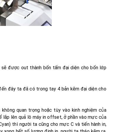
lm sẽ được out thành bốn tấm đại diện cho bốn lớp
đến đây ta đã có trong tay 4 bản kẽm đại diện cho
u không quan trọng hoặc tùy vào kinh nghiệm của
ể lắp lên quả lô máy in offset, ở phần vào mực của
yan) thì người ta cũng cho mực C và tiến hành in,
ạy xong hết số lượng định in, người ta tháo kẽm ra,