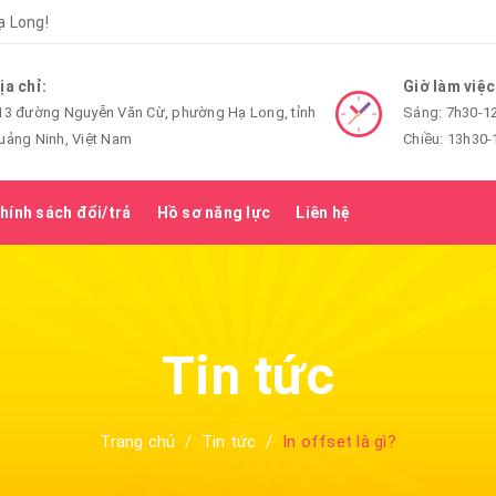
 Long!
ịa chỉ:
Giờ làm việc
13 đường Nguyễn Văn Cừ, phường Hạ Long, tỉnh
Sáng: 7h30-1
uảng Ninh, Việt Nam
Chiều: 13h30
hính sách đổi/trả
Hồ sơ năng lực
Liên hệ
Tin tức
Trang chủ
/
Tin tức
/
In offset là gì?