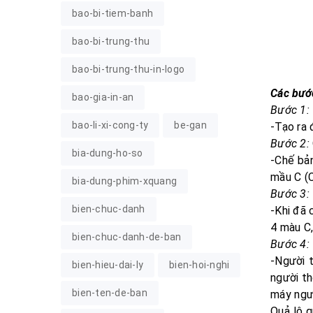
bao-bi-tiem-banh
bao-bi-trung-thu
bao-bi-trung-thu-in-logo
Các bước
bao-gia-in-an
Bước 1:
bao-li-xi-cong-ty
be-gan
-Tạo ra 
Bước 2:
bia-dung-ho-so
-Chế bản
mầu C (C
bia-dung-phim-xquang
Bước 3:
bien-chuc-danh
-Khi đã 
4 màu C,
bien-chuc-danh-de-ban
Bước 4:
-Người 
bien-hieu-dai-ly
bien-hoi-nghi
người th
bien-ten-de-ban
máy ngườ
Quả lô q