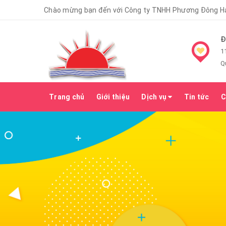
Chào mừng bạn đến với Công ty TNHH Phương Đông Hạ
Đ
1
Q
Trang chủ
Giới thiệu
Dịch vụ
Tin tức
C