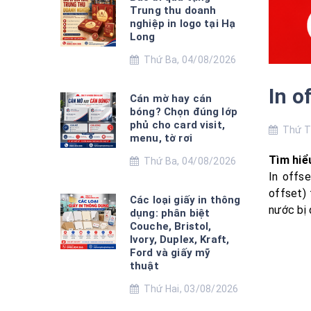
Trung thu doanh
nghiệp in logo tại Hạ
Long
Thứ Ba, 04/08/2026
In o
Cán mờ hay cán
bóng? Chọn đúng lớp
phủ cho card visit,
Thứ Th
menu, tờ rơi
Tìm hiểu
Thứ Ba, 04/08/2026
In offs
offset) 
Các loại giấy in thông
nước bị 
dụng: phân biệt
Couche, Bristol,
Ivory, Duplex, Kraft,
Ford và giấy mỹ
thuật
Thứ Hai, 03/08/2026