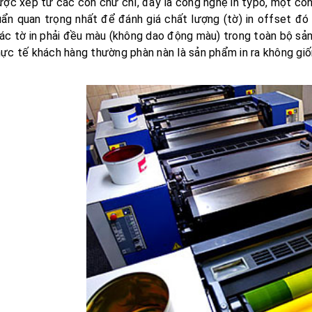
ược xếp từ các con chữ chì, đây là công nghệ in typo, một cô
ẩn quan trọng nhất để đánh giá chất lượng (tờ) in offset đó l
ác tờ in phải đều màu (không dao động màu) trong toàn bộ sản
ực tế khách hàng thường phàn nàn là sản phẩm in ra không gi