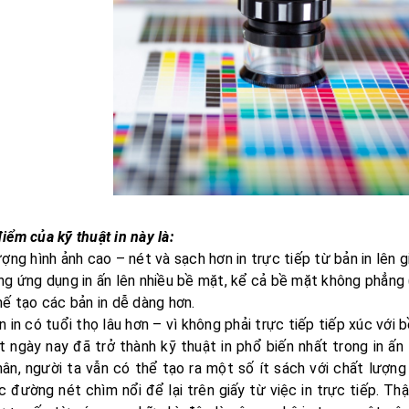
iểm của kỹ thuật in này là:
ượng hình ảnh cao – nét và sạch hơn in trực tiếp từ bản in lên 
ng ứng dụng in ấn lên nhiều bề mặt, kể cả bề mặt không phẳng (n
hế tạo các bản in dễ dàng hơn.
n in có tuổi thọ lâu hơn – vì không phải trực tiếp tiếp xúc với b
t ngày nay đã trở thành kỹ thuật in phổ biến nhất trong in ấn
hân, người ta vẫn có thể tạo ra một số ít sách với chất lượng
c đường nét chìm nổi để lại trên giấy từ việc in trực tiếp. T