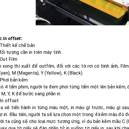
 in offset:
Thiết kế chế bản
đối tượng cần in trên máy tính.
Out Film
 xong thì xuất để outfilm, đối với các tờ rơi có hình ảnh, Fi
yan), M (Magenta), Y (Yellow), K (Black).
Phơi bản kẽm
có 4 tấm phim, người ta đem phơi từng tấm một lên bản kẽm, 
 M, Y, K để bước sang phần in.
In offset
ta sẽ tiến hành in từng màu một, in màu gì trước, màu gì sa
ợ in. Đầu tiên, người ta sẽ lựa chọn một trong 4 kẽm màu đó đ
i ta cũng sẽ cho loại mực tương ứng, ví dụ bản kẽm mầu C (C
uay qua tờ giấy sẽ đập phần tử in xuống tờ giấy in, sau khi ch