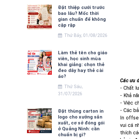
Đặt thiệp cưới trước
bao lâu? Mốc thời
gian chuẩn để không
cập rập
Thứ Bảy, 01/08/2026
Làm thẻ tên cho giáo
viên, học sinh mùa
khai giảng: chọn thẻ
đeo dây hay thẻ cài
áo?
Các ưu đ
Thứ Sáu,
- Chất l
31/07/2026
- Khả nă
- Việc c
- Các bả
Đặt thùng carton in
logo cho xưởng sản
In offse
xuất, cơ sở đóng gói
vui cá n
ở Quảng Ninh: cần
thích cá
chuẩn bị gì?