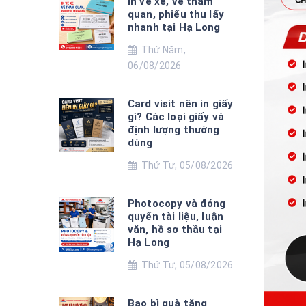
In vé xe, vé tham
quan, phiếu thu lấy
nhanh tại Hạ Long
Thứ Năm,
06/08/2026
Card visit nên in giấy
gì? Các loại giấy và
định lượng thường
dùng
Thứ Tư, 05/08/2026
Photocopy và đóng
quyển tài liệu, luận
văn, hồ sơ thầu tại
Hạ Long
Thứ Tư, 05/08/2026
Bao bì quà tặng