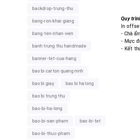
backdrop-trung-thu
Quy trìn
bang-ron-khai-giang
In offse
- Chà ẩm
bang-ten-nhan-vien
- Mực đư
banh trung thu handmade
- Kết th
banner-tet-cua-hang
bao bi carton quang ninh
bao bi giay
bao bi ha long
bao bi trung thu
bao-bi-ha-long
bao-bi-san-pham
bao-bi-tet
bao-bi-thuc-pham