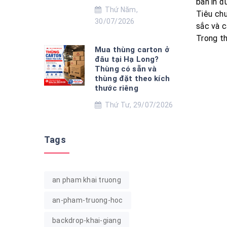
bản in đ
Thứ Năm,
Tiêu chu
30/07/2026
sắc và c
Trong th
Mua thùng carton ở
đâu tại Hạ Long?
Thùng có sẵn và
thùng đặt theo kích
thước riêng
Thứ Tư, 29/07/2026
Tags
an pham khai truong
an-pham-truong-hoc
backdrop-khai-giang