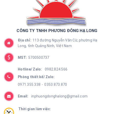
CÔNG TY TNHH PHƯƠNG ĐÔNG HẠ LONG
Địa chỉ:
113 đường Nguyễn Văn Cừ, phường Hạ
Long, tỉnh Quảng Ninh, Việt Nam
MST:
5700500737
Hotline/ Zalo:
0982.824.566
Phòng thiết kế/ Zalo:
0971.355.338
-
0353.873.870
Email:
inphuongdonghalong@gmail.com
Thời gian làm việc: